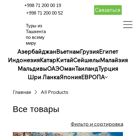
+998 71 200 00 19
Связаться
+998 71 200 00 52
Туры из
Ташкента
по всему
миру
Азербайджан
Вьетнам
Грузия
Египет
Индонезия
Катар
Китай
Сейшелы
Малайзия
Мальдивы
ОАЭ
Оман
Таиланд
Турция
Шри Ланка
Япония
ЕВРОПА
Главная
All Products
Все товары
Фильтр и сортировка