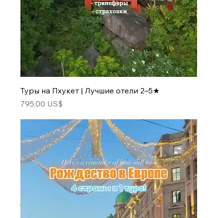
Туры на Пхукет | Лучшие отели 2–5★
Цена
795,00 US$