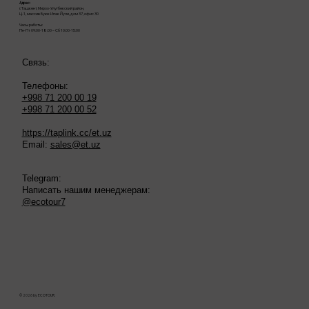
Адрес:
г. Ташкент, Мирзо-Улугбекский район,
Ц-1, массив Буюк Ипак Йули, дом 37, офис 30
Часы работы:
Пн-Пт 09:00-18:00 – Сб 10:00-15:00
Связь:
Телефоны:
+998 71 200 00 19
+998 71 200 00 52
https://taplink.cc/et.uz
Email:
sales@et.uz
Telegram:
Написать нашим менеджерам:
@ecotour7
© 2026 by ECOTOUR.