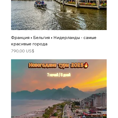
Франция • Бельгия • Нидерланды - самые
красивые города
Цена
790,00 US$