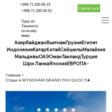
+998 71 200 00 19
Связаться
+998 71 200 00 52
Туры из
Ташкента
по всему
миру
Азербайджан
Вьетнам
Грузия
Египет
Индонезия
Катар
Китай
Сейшелы
Малайзия
Мальдивы
ОАЭ
Оман
Таиланд
Турция
Шри Ланка
Япония
ЕВРОПА
Главная
>
Отдых в WYNDHAM GRAND PHU QUOC 5★