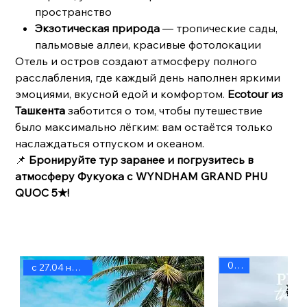
пространство
Экзотическая природа
— тропические сады,
пальмовые аллеи, красивые фотолокации
Отель и остров создают атмосферу полного
расслабления, где каждый день наполнен яркими
эмоциями, вкусной едой и комфортом.
Ecotour из
Ташкента
заботится о том, чтобы путешествие
было максимально лёгким: вам остаётся только
наслаждаться отпуском и океаном.
📌
Бронируйте тур заранее и погрузитесь в
атмосферу Фукуока с WYNDHAM GRAND PHU
QUOC 5★!
05.12
с 27.04 на 8д/7н