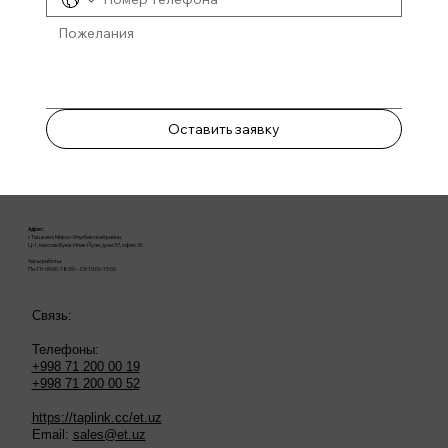
Оставить заявку
Адрес:
г. Ташкент, Мирзо-Улугбекский район,
Ц-1, массив Буюк Ипак Йули, дом 37, офис 30
Часы работы:
Пн-Пт 09:00-18:00 – Сб 10:00-15:00
Связь:
Телефоны:
+998 71 200 00 19
+998 71 200 00 52
https://taplink.cc/et.uz
Email:
sales@et.uz