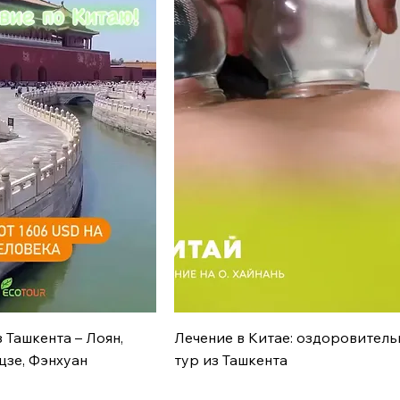
рый просмотр
Быстрый просмотр
 Ташкента – Лоян,
Лечение в Китае: оздоровител
цзе, Фэнхуан
тур из Ташкента