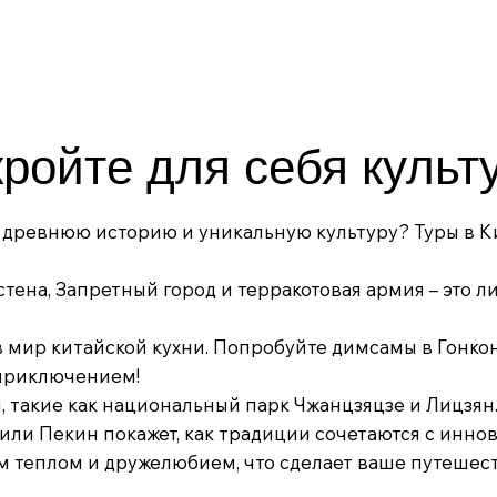
ройте для себя культу
т древнюю историю и уникальную культуру? Туры в К
стена, Запретный город и терракотовая армия – это л
в мир китайской кухни. Попробуйте димсамы в Гонкон
 приключением!
, такие как национальный парк Чжанцзяцзе и Лицзян
или Пекин покажет, как традиции сочетаются с инно
им теплом и дружелюбием, что сделает ваше путеше