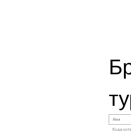
Бр
ту