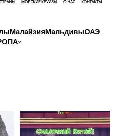
 СТРАНЫ
МОРСКИЕ КРУИЗЫ
О НАС
КОНТАКТЫ
лы
Малайзия
Мальдивы
ОАЭ
РОПА