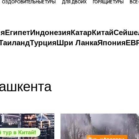
ОЗДОРОВИТЕЛЬНЫЕ ТУРЫ
ДЛЯ ДВОИХ
ГОРЯЩИЕ ТУРЫ
ВСЕ
ия
Египет
Индонезия
Катар
Китай
Сейше
Таиланд
Турция
Шри Ланка
Япония
ЕВ
Ташкента