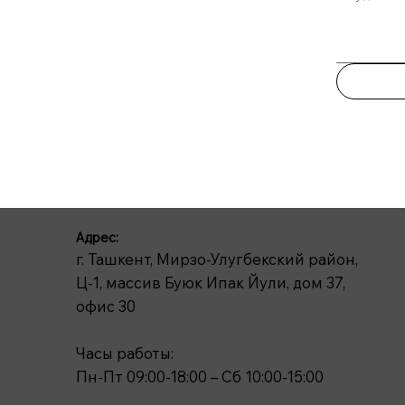
Адрес:
г. Ташкент, Мирзо-Улугбекский район,
Ц-1, массив Буюк Ипак Йули, дом 37,
офис 30
Часы работы:
Пн-Пт 09:00-18:00 – Сб 10:00-15:00