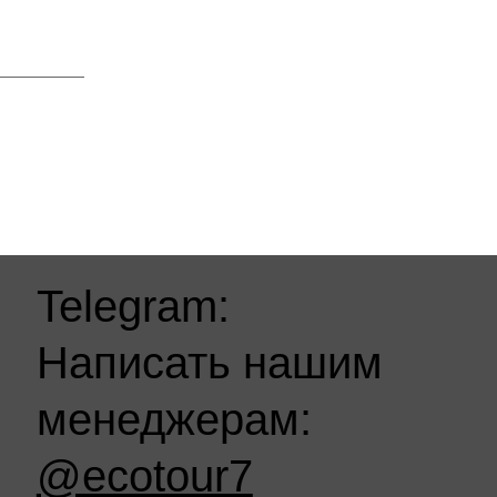
Telegram:
Написать нашим
менеджерам:
@ecotour7