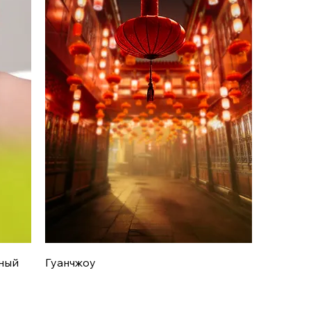
Быстрый просмотр
ьный
Гуанчжоу