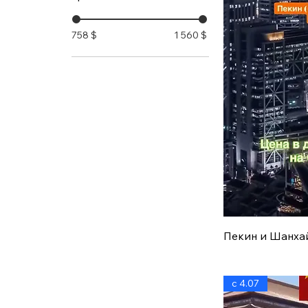
758 $
1 560 $
Быст
Пекин и Шанхай
с 4.07