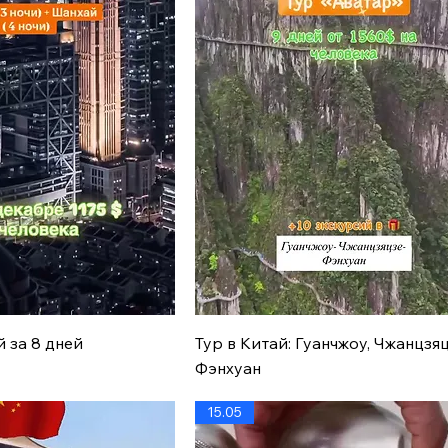
рый просмотр
Быстрый просмотр
 за 8 дней
Тур в Китай: Гуанчжоу, Чжанцзя
Фэнхуан
15.05