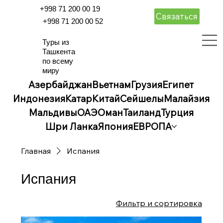
+998 71 200 00 19
Связаться
+998 71 200 00 52
Туры из
Ташкента
по всему
миру
Азербайджан
Вьетнам
Грузия
Египет
Индонезия
Катар
Китай
Сейшелы
Малайзия
Мальдивы
ОАЭ
Оман
Таиланд
Турция
Шри Ланка
Япония
ЕВРОПА
Главная
Испания
Испания
Фильтр и сортировка