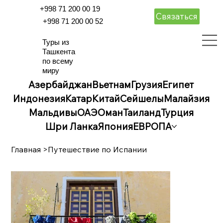
+998 71 200 00 19
Связаться
+998 71 200 00 52
Туры из
Ташкента
по всему
миру
Азербайджан
Вьетнам
Грузия
Египет
Индонезия
Катар
Китай
Сейшелы
Малайзия
Мальдивы
ОАЭ
Оман
Таиланд
Турция
Шри Ланка
Япония
ЕВРОПА
Главная
>
Путешествие по Испании