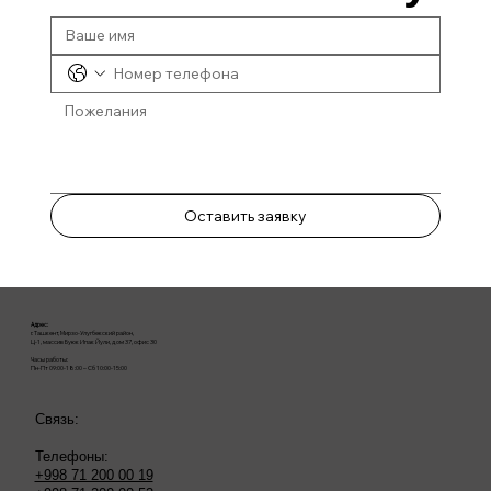
Оставить заявку
Адрес:
г. Ташкент, Мирзо-Улугбекский район,
Ц-1, массив Буюк Ипак Йули, дом 37, офис 30
Часы работы:
Пн-Пт 09:00-18:00 – Сб 10:00-15:00
Связь:
Телефоны:
+998 71 200 00 19