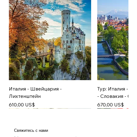
Италия - Швейцария -
Тур: Италия - А
Лихтенштейн
- Словакия - Сл
Цена
Цена
610,00 US$
670,00 US$
с 25.12
21.11
с 12.11
05.12
Свяжитесь с нами