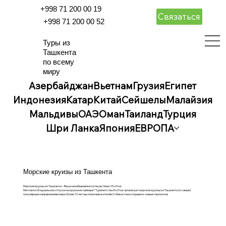
+998 71 200 00 19
Связаться
+998 71 200 00 52
Туры из
Ташкента
по всему
миру
Азербайджан
Вьетнам
Грузия
Египет
Индонезия
Катар
Китай
Сейшелы
Малайзия
Мальдивы
ОАЭ
Оман
Таиланд
Турция
Шри Ланка
Япония
ЕВРОПА
Морские круизы из Ташкента
Морские круизы из Ташкента – Ваше незабываемое путешествие с EcoTour.
Мечтаете об идеальном отпуске на круизном лайнере? Турагентство EcoTour организует морские круизы из Ташкента по самым
популярным направлениям мира. Более 10 лет мы помогаем жителям Узбекистана открывать новые горизонты!