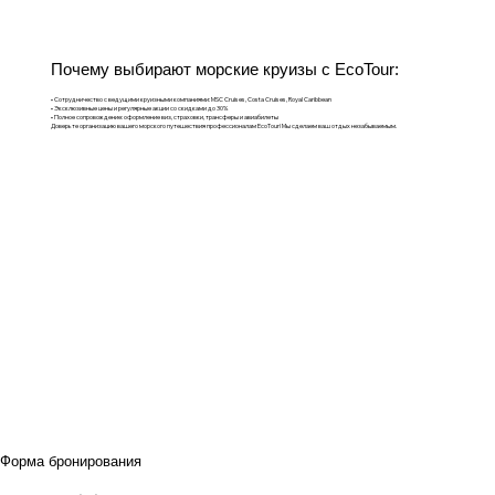
Почему выбирают морские круизы с EcoTour:
• Сотрудничество с ведущими круизными компаниями: MSC Cruises, Costa Cruises, Royal Caribbean
• Эксклюзивные цены и регулярные акции со скидками до 30%
• Полное сопровождение: оформление виз, страховки, трансферы и авиабилеты
Доверьте организацию вашего морского путешествия профессионалам EcoTour! Мы сделаем ваш отдых незабываемым.
Форма бронирования