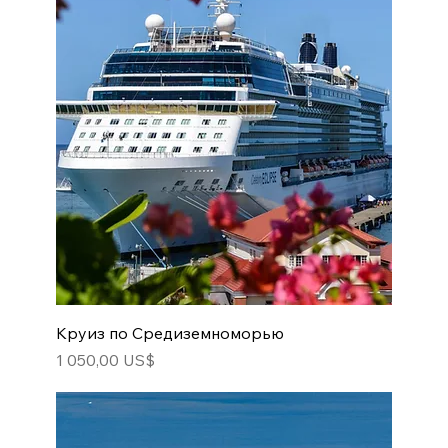
Круиз по Средиземноморью
Цена
1 050,00 US$