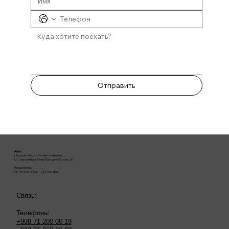
Отправить
Адрес:
г. Ташкент, Мирзо-Улугбекский район,
Ц-1, массив Буюк Ипак Йули, дом 37, офис 30
Часы работы:
Пн-Пт 09:00-18:00 – Сб 10:00-15:00
Связь:
Телефоны:
+998 71 200 00 19