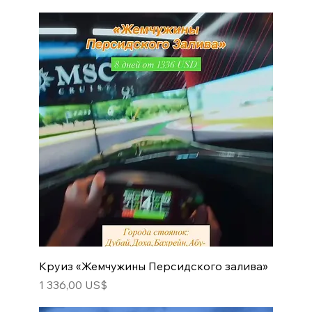
Круиз «Жемчужины Персидского залива»
Цена
1 336,00 US$