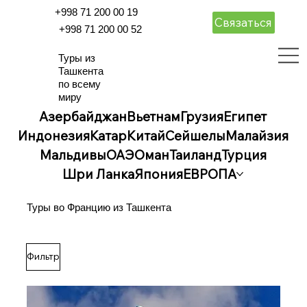
+998 71 200 00 19
Связаться
+998 71 200 00 52
Туры из
Ташкента
по всему
миру
Азербайджан
Вьетнам
Грузия
Египет
Индонезия
Катар
Китай
Сейшелы
Малайзия
Мальдивы
ОАЭ
Оман
Таиланд
Турция
Шри Ланка
Япония
ЕВРОПА
Туры во Францию из Ташкента
Фильтр