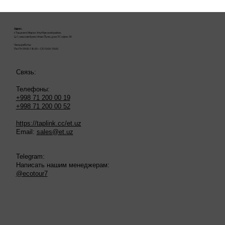
Адрес:
г. Ташкент, Мирзо-Улугбекский район,
Ц-1, массив Буюк Ипак Йули, дом 37, офис 30
Часы работы:
Пн-Пт 09:00-18:00 – Сб 10:00-15:00
Связь:
Телефоны:
+998 71 200 00 19
+998 71 200 00 52
https://taplink.cc/et.uz
Email:
sales@et.uz
Telegram:
Написать нашим менеджерам:
@ecotour7