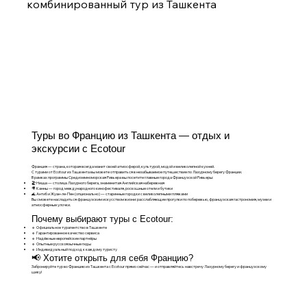
комбинированный тур из Ташкента
Туры во Францию из Ташкента — отдых и
экскурсии с Ecotour
Франция — страна, которая всегда манит своей атмосферой, культурой, модой и великолепной кухней.
С турами от Ecotour из Ташкента вы можете отправиться в незабываемое путешествие по Лазурному берегу Франции.
В рамках программы Средиземноморская Ривьера вы посетите главные города Французской Ривьеры:
🏖 Ницца — столица Лазурного берега, знаменитая Английская набережная
🎥 Канны — город международного кинофестиваля, роскошные отели и бутики
🌊 Антиб и Жуан-ле-Пен (опционально) — старинные городки с великолепными пляжами
Вы сможете насладиться французским искусством жизни: расслабляющие прогулки по побережью, французская гастрономия, музеи и
атмосферные улочки.
Почему выбирают туры с Ecotour:
🔹 Официальное турагентство в Ташкенте
🔹 Гарантированное качество сервиса
🔹 Надёжные европейские партнёры
🔹 Опытные русскоязычные гиды
🔹 Индивидуальный подход к каждому туристу
📢 Хотите открыть для себя Францию?
Забронируйте тур во Францию из Ташкента с Ecotour прямо сейчас — и отправляйтесь навстречу Лазурному берегу и французскому
шику!