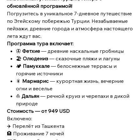
обновлённой программой!
Погрузитесь в уникальное 7-дневное путешествие
по Эгейскому побережью Турции. Незабываемые
пейзажи, древние города и атмосфера настоящего
лета ждут вас.
Программа тура включает:
🦋
Фетхие
— древние наскальные гробницы
🏖
Олюдениз
— сказочные пляжи и лагуны
🏕
Памуккале
— белоснежные террасы и
горячие источники
🎇
Мармарис
— курортная жизнь, вечерние
огни и веселье
⛵️
Дальян
— речной круиз и черепахи в дикой
природе
Стоимость — от 949 USD
Включено:
✈️ Перелёт из Ташкента
🏨 Проживание 7 ночей