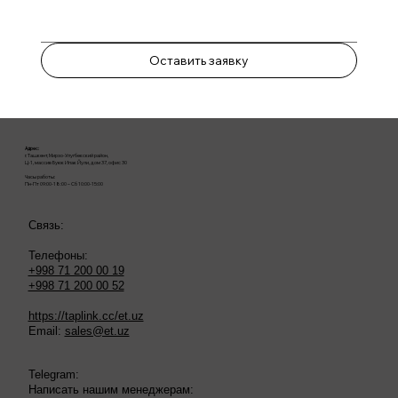
Оставить заявку
Адрес:
г. Ташкент, Мирзо-Улугбекский район,
Ц-1, массив Буюк Ипак Йули, дом 37, офис 30
Часы работы:
Пн-Пт 09:00-18:00 – Сб 10:00-15:00
Связь:
Телефоны:
+998 71 200 00 19
+998 71 200 00 52
https://taplink.cc/et.uz
Email:
sales@et.uz
Telegram:
Написать нашим менеджерам: