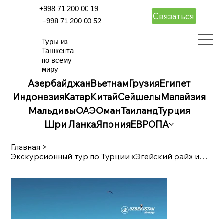
+998 71 200 00 19
Связаться
+998 71 200 00 52
Туры из
Ташкента
по всему
миру
Азербайджан
Вьетнам
Грузия
Египет
Индонезия
Катар
Китай
Сейшелы
Малайзия
Мальдивы
ОАЭ
Оман
Таиланд
Турция
Шри Ланка
Япония
ЕВРОПА
Главная
>
Экскурсионный тур по Турции «Эгейский рай» из Ташкента