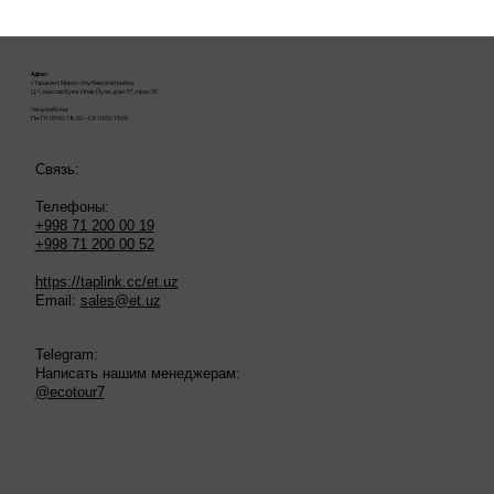
Адрес:
г. Ташкент, Мирзо-Улугбекский район,
Ц-1, массив Буюк Ипак Йули, дом 37, офис 30
Часы работы:
Пн-Пт 09:00-18:00 – Сб 10:00-15:00
Связь:
Телефоны:
+998 71 200 00 19
+998 71 200 00 52
https://taplink.cc/et.uz
Email:
sales@et.uz
Telegram:
Написать нашим менеджерам:
@ecotour7