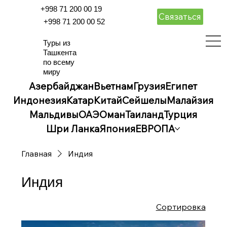
+998 71 200 00 19
Связаться
+998 71 200 00 52
Туры из
Ташкента
по всему
миру
Азербайджан
Вьетнам
Грузия
Египет
Индонезия
Катар
Китай
Сейшелы
Малайзия
Мальдивы
ОАЭ
Оман
Таиланд
Турция
Шри Ланка
Япония
ЕВРОПА
Главная
Индия
Индия
Сортировка