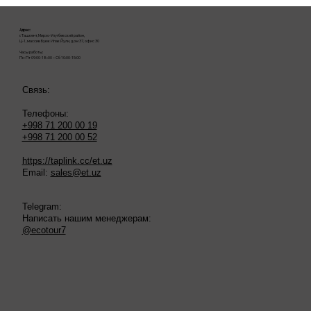
Адрес:
г. Ташкент, Мирзо-Улугбекский район,
Ц-1, массив Буюк Ипак Йули, дом 37, офис 30
Часы работы:
Пн-Пт 09:00-18:00 – Сб 10:00-15:00
Связь:
Телефоны:
+998 71 200 00 19
+998 71 200 00 52
https://taplink.cc/et.uz
Email:
sales@et.uz
Telegram:
Написать нашим менеджерам:
@ecotour7