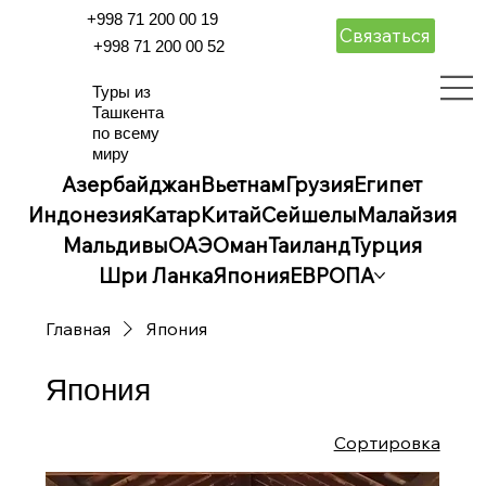
+998 71 200 00 19
Связаться
+998 71 200 00 52
Туры из
Ташкента
по всему
миру
Азербайджан
Вьетнам
Грузия
Египет
Индонезия
Катар
Китай
Сейшелы
Малайзия
Мальдивы
ОАЭ
Оман
Таиланд
Турция
Шри Ланка
Япония
ЕВРОПА
Главная
Япония
Япония
Сортировка