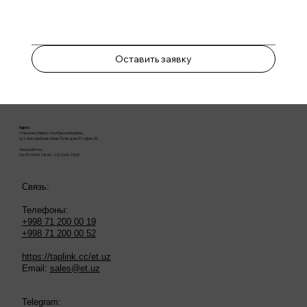
Оставить заявку
Адрес:
г. Ташкент, Мирзо-Улугбекский район,
Ц-1, массив Буюк Ипак Йули, дом 37, офис 30
Часы работы:
Пн-Пт 09:00-18:00 – Сб 10:00-15:00
Связь:
Телефоны:
+998 71 200 00 19
+998 71 200 00 52
https://taplink.cc/et.uz
Email:
sales@et.uz
Telegram: