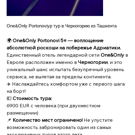
One&Only Portonoviур тур в Черногорию из Ташкента
🌍
One&Only Portonovi 5⭐️ — воплощение
абсолютной роскоши на побережье Адриатики.
Единственный отель легендарной сети
One&Only
в
Европе расположен именно в
Черногории
, и это
уникальный шанс испытать безупречный уровень
сервиса, не вылетая за пределы континента.
✈️ Наслаждайтесь комфортом уже с первого шага
на борт!
💶
Стоимость тура:
6900 EUR с человека (при двухместном
размещении)
📌
Количество мест ограничено!
Не упустите
возможность забронировать один из самых
эксклюзивных туров этого лета.