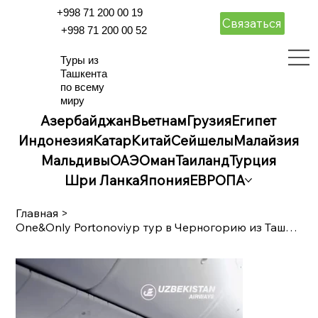
+998 71 200 00 19
Связаться
+998 71 200 00 52
Туры из
Ташкента
по всему
миру
Азербайджан
Вьетнам
Грузия
Египет
Индонезия
Катар
Китай
Сейшелы
Малайзия
Мальдивы
ОАЭ
Оман
Таиланд
Турция
Шри Ланка
Япония
ЕВРОПА
Главная
>
One&Only Portonoviур тур в Черногорию из Ташкента