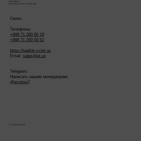
Часы работы:
Пн-Пт 09:00-18:00 – Сб 10:00-15:00
Связь:
Телефоны:
+998 71 200 00 19
+998 71 200 00 52
https://taplink.cc/et.uz
Email:
sales@et.uz
Telegram:
Написать нашим менеджерам:
@ecotour7
© 2026 by ECOTOUR.