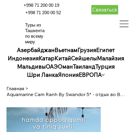
+998 71 200 00 19
Связаться
+998 71 200 00 52
Туры из
Ташкента
по всему
миру
Азербайджан
Вьетнам
Грузия
Египет
Индонезия
Катар
Китай
Сейшелы
Малайзия
Мальдивы
ОАЭ
Оман
Таиланд
Турция
Шри Ланка
Япония
ЕВРОПА
Главная
>
Aquamarine Cam Ranh By Swandor 5* - отдых во Вьетнаме на первой линии