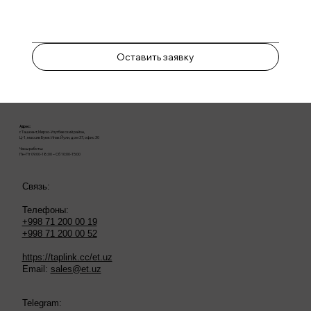
Оставить заявку
Адрес:
г. Ташкент, Мирзо-Улугбекский район,
Ц-1, массив Буюк Ипак Йули, дом 37, офис 30
Часы работы:
Пн-Пт 09:00-18:00 – Сб 10:00-15:00
Связь:
Телефоны:
+998 71 200 00 19
+998 71 200 00 52
https://taplink.cc/et.uz
Email:
sales@et.uz
Telegram: