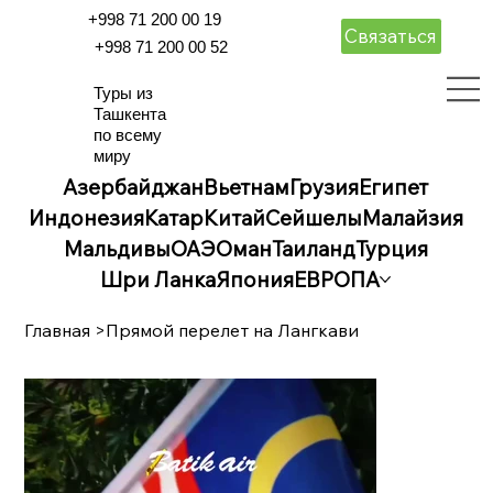
+998 71 200 00 19
Связаться
+998 71 200 00 52
Туры из
Ташкента
по всему
миру
Азербайджан
Вьетнам
Грузия
Египет
Индонезия
Катар
Китай
Сейшелы
Малайзия
Мальдивы
ОАЭ
Оман
Таиланд
Турция
Шри Ланка
Япония
ЕВРОПА
Главная
>
Прямой перелет на Лангкави