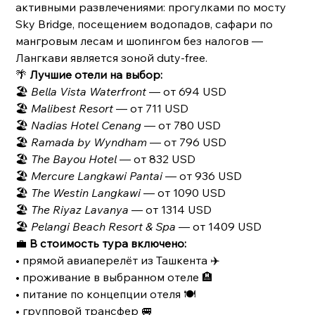
активными развлечениями: прогулками по мосту
Sky Bridge, посещением водопадов, сафари по
мангровым лесам и шопингом без налогов —
Лангкави является зоной duty-free.
🌴
Лучшие отели на выбор:
🏖
Bella Vista Waterfront
— от 694 USD
🏖
Malibest Resort
— от 711 USD
🏖
Nadias Hotel Cenang
— от 780 USD
🏖
Ramada by Wyndham
— от 796 USD
🏖
The Bayou Hotel
— от 832 USD
🏖
Mercure Langkawi Pantai
— от 936 USD
🏖
The Westin Langkawi
— от 1090 USD
🏖
The Riyaz Lavanya
— от 1314 USD
🏖
Pelangi Beach Resort & Spa
— от 1409 USD
💼
В стоимость тура включено:
• прямой авиаперелёт из Ташкента ✈️
• проживание в выбранном отеле 🏨
• питание по концепции отеля 🍽
• групповой трансфер 🚐