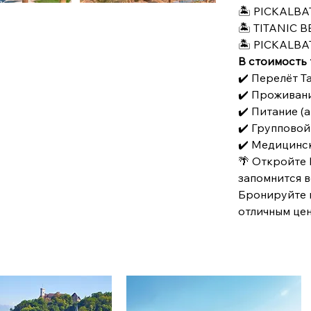
🏝 PICKALBA
🏝 TITANIC 
🏝 PICKALBA
В стоимость 
✔️ Перелёт Т
✔️ Проживани
✔️ Питание (a
✔️ Группово
✔️ Медицинс
🌴 Откройте 
запомнится в
Бронируйте п
отличным цен