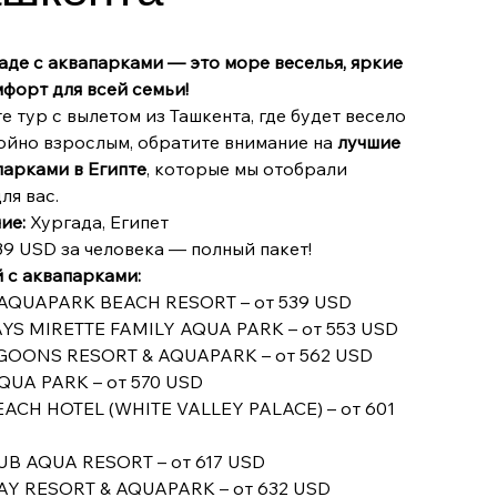
аде с аквапарками — это море веселья, яркие
форт для всей семьи!
е тур с вылетом из Ташкента, где будет весело
ойно взрослым, обратите внимание на
лучшие
парками в Египте
, которые мы отобрали
ля вас.
ие:
Хургада, Египет
9 USD за человека — полный пакет!
й с аквапарками:
 AQUAPARK BEACH RESORT – от 539 USD
YS MIRETTE FAMILY AQUA PARK – от 553 USD
GOONS RESORT & AQUAPARK – от 562 USD
QUA PARK – от 570 USD
EACH HOTEL (WHITE VALLEY PALACE) – от 601
UB AQUA RESORT – от 617 USD
AY RESORT & AQUAPARK – от 632 USD