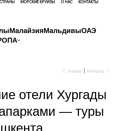
 СТРАНЫ
МОРСКИЕ КРУИЗЫ
О НАС
КОНТАКТЫ
лы
Малайзия
Мальдивы
ОАЭ
РОПА
Назад
Вперед
ие отели Хургады
вапарками — туры
ашкента