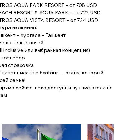
TROS AQUA PARK RESORT – от 708 USD
BEACH RESORT & AQUA PARK – от 722 USD
TROS AQUA VISTA RESORT – от 724 USD
тура включено:
ашкент – Хургада – Ташкент
е в отеле 7 ночей
ll inclusive или выбранная концепция)
й трансфер
кая страховка
Египет вместе с
Ecotour
— отдых, который
сей семье!
рямо сейчас, пока доступны лучшие отели по
ам.