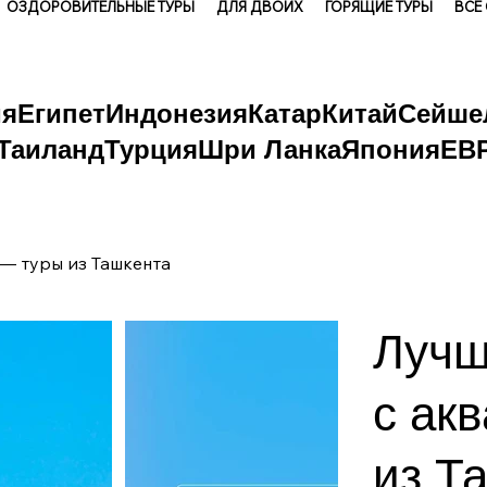
ОЗДОРОВИТЕЛЬНЫЕ ТУРЫ
ДЛЯ ДВОИХ
ГОРЯЩИЕ ТУРЫ
ВСЕ
ия
Египет
Индонезия
Катар
Китай
Сейше
Таиланд
Турция
Шри Ланка
Япония
ЕВ
— туры из Ташкента
Лучш
с ак
из Т