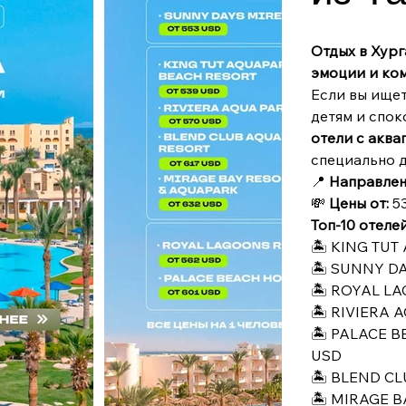
Отдых в Хург
эмоции и ком
Если вы ищет
детям и спок
отели с аква
специально д
📍
Направлен
💸
Цены от:
53
Топ-10 отеле
🏝 KING TUT
🏝 SUNNY DA
🏝 ROYAL LA
🏝 RIVIERA A
🏝 PALACE B
USD
🏝 BLEND CL
🏝 MIRAGE B