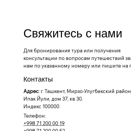
Свяжитесь с нами
Шедевры Западной и
Новогодние туры 2026
Прямой перелет на Лангкави
Гранд тур 
Пекин и Ша
Для бронирования тура или получения
Восточной Европы 2026:
Франция – 
Цена
Цена
Цена
659,00 US$
694,00 US$
1 175,00 US
консультации по вопросам путешествий з
Италия – Словения – Хорватия –
– Германия
нам по указанному номеру или пишите на п
Венгрия
Цена
1 020,00 U
Цена
960,00 US$
Контакты
Адрес
: г. Ташкент, Мирзо-Улугбекский район
Ипак Йули, дом 37, кв 30.
Индекс 100000
Телефон:
+998 71 200 00 19
+998 71 200 00 52