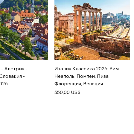
 - Австрия -
Италия Классика 2026: Рим,
 Словакия -
Неаполь, Помпеи, Пиза,
026
Флоренция, Венеция
Цена
550,00 US$
21.11