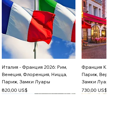
Италия - Франция 2026: Рим,
Франция Классика 20
Венеция, Флоренция, Ницца,
Париж, Версаль, Нор
Париж, Замки Луары
Замки Луары, Лион,
Цена
Цена
820,00 US$
730,00 US$
05.12