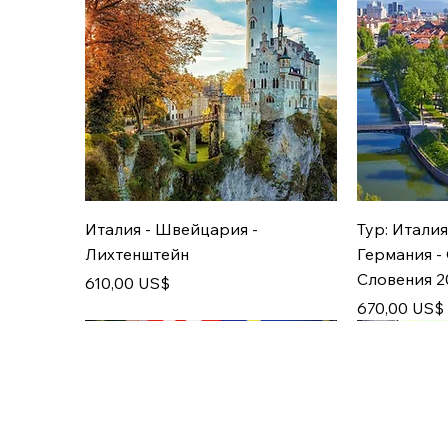
Италия - Швейцария -
Тур: Италия
Лихтенштейн
Германия -
Словения 2
Цена
610,00 US$
Цена
670,00 US$
с 25.12
с 12.11