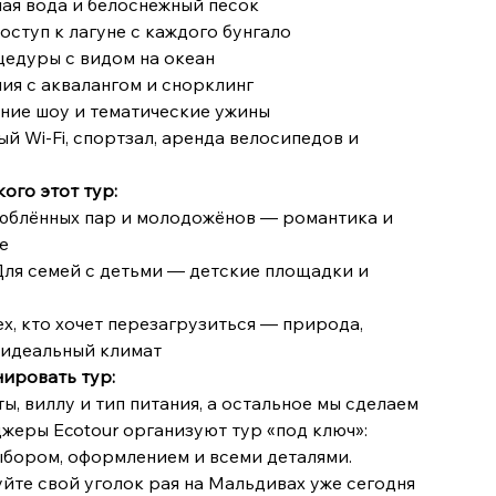
ая вода и белоснежный песок
оступ к лагуне с каждого бунгало
едуры с видом на океан
ия с аквалангом и снорклинг
ние шоу и тематические ужины
й Wi-Fi, спортзал, аренда велосипедов и
кого этот тур:
люблённых пар и молодожёнов — романтика и
е
👦 Для семей с детьми — детские площадки и
ех, кто хочет перезагрузиться — природа,
 идеальный климат
нировать тур:
ы, виллу и тип питания, а остальное мы сделаем
джеры Ecotour организуют тур «под ключ»:
ыбором, оформлением и всеми деталями.
йте свой уголок рая на Мальдивах уже сегодня