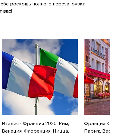
себе роскошь полного перезагрузки.
т вас!
Италия - Франция 2026: Рим,
Франция Классика 20
Венеция, Флоренция, Ницца,
Париж, Версаль, Нор