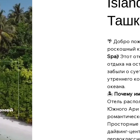
Islan
Ташк
🌴 Добро по
роскошный к
Spa)
! Этот о
отдыха на ос
забыли о суе
утреннего ко
океана.
🏝
Почему име
Отель распо
Южного Ари 
романтическо
Просторные в
дайвинг-цент
первоклассн