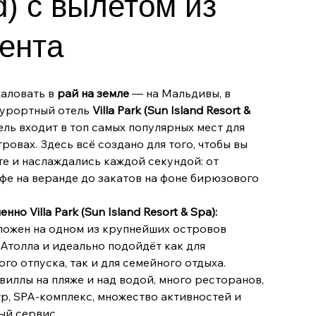
d) с вылетом из
ента
жаловать в
рай на земле
— на Мальдивы, в
урортный отель
Villa Park (Sun Island Resort &
тель входит в топ самых популярных мест для
тровах. Здесь всё создано для того, чтобы вы
те и наслаждались каждой секундой: от
фе на веранде до закатов на фоне бирюзового
нно Villa Park (Sun Island Resort & Spa):
ложен на одном из крупнейших островов
Атолла и идеально подойдёт как для
го отпуска, так и для семейного отдыха.
иллы на пляже и над водой, много ресторанов,
р, SPA-комплекс, множество активностей и
ый сервис.