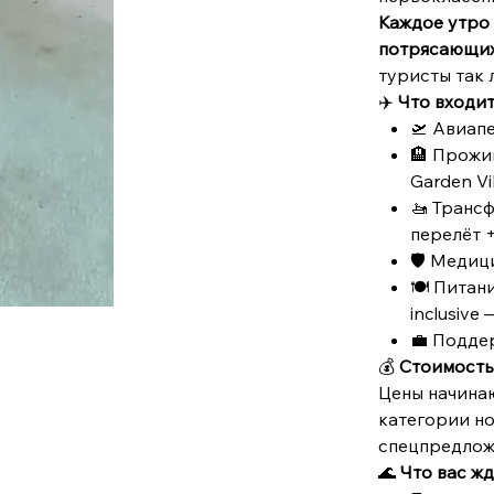
Каждое утро 
потрясающих
туристы так л
✈️
Что входит
🛫 Авиап
🏨 Прожив
Garden Vil
🚤 Транс
перелёт +
🛡 Медиц
🍽 Питани
inclusive
💼 Подде
💰
Стоимость
Цены начина
категории но
спецпредложе
🌊
Что вас жд