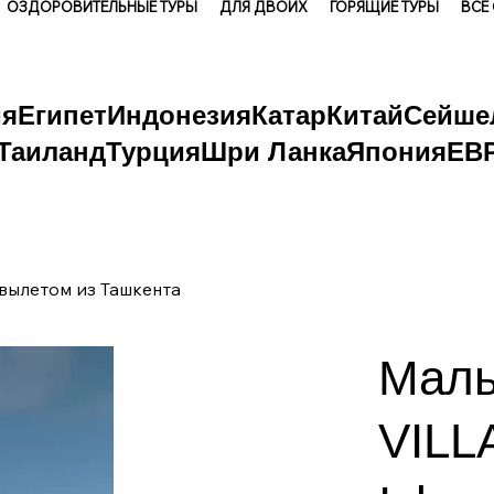
ОЗДОРОВИТЕЛЬНЫЕ ТУРЫ
ДЛЯ ДВОИХ
ГОРЯЩИЕ ТУРЫ
ВСЕ
ия
Египет
Индонезия
Катар
Китай
Сейше
Таиланд
Турция
Шри Ланка
Япония
ЕВ
 вылетом из Ташкента
Маль
VILL