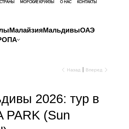
 СТРАНЫ
МОРСКИЕ КРУИЗЫ
О НАС
КОНТАКТЫ
лы
Малайзия
Мальдивы
ОАЭ
РОПА
Назад
Вперед
дивы 2026: тур в
A PARK (Sun