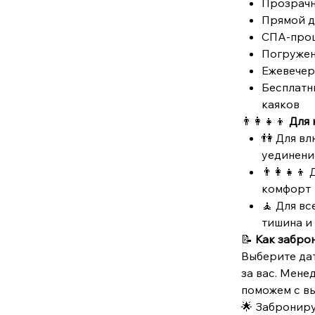
Прозрачн
Прямой д
СПА-проц
Погружен
Ежевечер
Бесплатны
каяков
👨‍👩‍👧‍👦
Для 
👫 Для в
уединени
👨‍👩‍👧‍
комфорт
🧘 Для вс
тишина и
📝
Как забро
Выберите дат
за вас. Мене
поможем с в
🌟 Заброниру