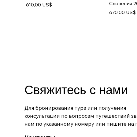
Словения 2
Цена
610,00 US$
Цена
670,00 US$
с 25.12
с 12.11
Свяжитесь с нами
Шедевры Западной и
Новогодние туры 2026
Прямой перелет на Лангкави
Гранд тур 
Пекин и Ша
Для бронирования тура или получения
Восточной Европы 2026:
Франция – 
Цена
Цена
Цена
659,00 US$
694,00 US$
1 175,00 US
консультации по вопросам путешествий з
Италия – Словения – Хорватия –
– Германия
нам по указанному номеру или пишите на п
Венгрия
Цена
1 020,00 U
Цена
960,00 US$