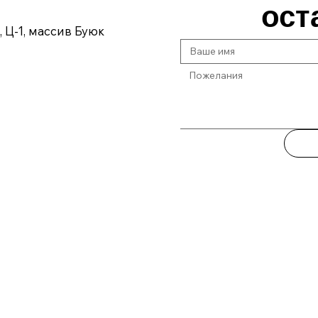
ост
, Ц-1, массив Буюк