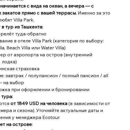
начинается с вида на океан, а вечера — с
 закатов прямо с вашей террасы.
Именно за это
юбят Villa Park.
 в тур из Ташкента:
ерелёт туда-обратно
ание в отеле Villa Park (категория по выбору:
la, Beach Villa или Water Villa)
фер от аэропорта на остров (внутренний
 лодка)
инская страховка
е: завтрак / полупансион / полный пансион / all
 — на выбор
ржка при оформлении и бронировании
 тура:
ются
от 1849 USD на человека
(в зависимости от
мера и сезона). Уточняйте актуальные даты и
ния у менеджера Ecotour.
ет на острове: