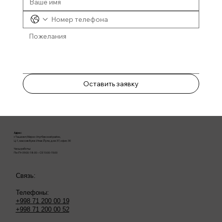
Оставить заявку
Адрес:
г. Ташкент, Мирзо-Улугбекский район,
Ц-1, массив Буюк Ипак Йули, дом 37, офис 30
Часы работы:
Пн-Пт 09:00-18:00 – Сб 10:00-15:00
Связь:
Телефоны:
+998 71 200 00 19
+998 71 200 00 52