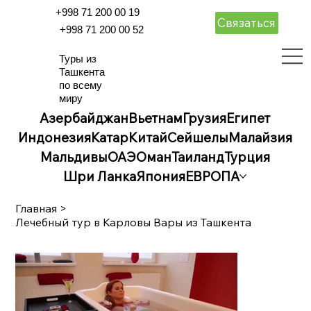
+998 71 200 00 19
Связаться
+998 71 200 00 52
Туры из
Ташкента
по всему
миру
Азербайджан
Вьетнам
Грузия
Египет
Индонезия
Катар
Китай
Сейшелы
Малайзия
Мальдивы
ОАЭ
Оман
Таиланд
Турция
Шри Ланка
Япония
ЕВРОПА
Главная
>
Лечебный тур в Карловы Вары из Ташкента