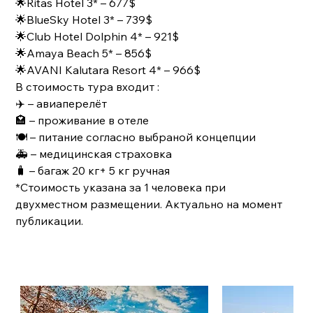
🌟Ritas Hotel 3* – 677$
🌟BlueSky Hotel 3* – 739$
🌟Club Hotel Dolphin 4* – 921$
🌟Amaya Beach 5* – 856$
🌟AVANI Kalutara Resort 4* – 966$
В стоимость тура входит :
✈️ – авиаперелёт
🏩 – проживание в отеле
🍽 – питание согласно выбраной концепции
🚑 – медицинская страховка
🧳 – багаж 20 кг+ 5 кг ручная
*Стоимость указана за 1 человека при
двухместном размещении. Актуально на момент
публикации.