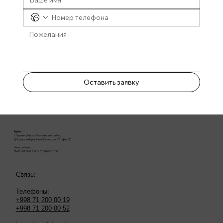
Оставить заявку
Адрес:
г. Ташкент, Мирзо-Улугбекский район,
Ц-1, массив Буюк Ипак Йули, дом 37, офис 30
Часы работы:
Пн-Пт 09:00-18:00 – Сб 10:00-15:00
Связь:
Телефоны:
+998 71 200 00 19
+998 71 200 00 52